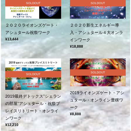
SOLDOUT
SOLDOUT
２０２０ライオンズゲート・
２０２０新生エネルギー導
アシュタール祝祭ワーク
入・アシュタール４大オンラ
¥13,444
インワーク
¥18,888
SOLDOUT
SOLDOUT
2019ライオンズゲート・アシ
2019最終デトックス”シェラン
ュタール・オンライン豊穣ワ
の部屋”アシュタール・祝祭プ
ーク
レイスリトリート・オンライ
¥8,888
ンワーク
¥12,210