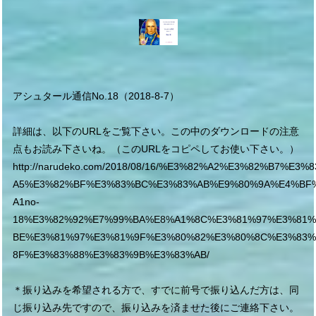
アシュタール通信No.18（2018-8-7）
詳細は、以下のURLをご覧下さい。この中のダウンロードの注意
点もお読み下さいね。（このURLをコピペしてお使い下さい。）
http://narudeko.com/2018/08/16/%E3%82%A2%E3%82%B7%E3%
A5%E3%82%BF%E3%83%BC%E3%83%AB%E9%80%9A%E4%BF
A1no-
18%E3%82%92%E7%99%BA%E8%A1%8C%E3%81%97%E3%81%
BE%E3%81%97%E3%81%9F%E3%80%82%E3%80%8C%E3%83%
8F%E3%83%88%E3%83%9B%E3%83%AB/
＊振り込みを希望される方で、すでに前号で振り込んだ方は、同
じ振り込み先ですので、振り込みを済ませた後にご連絡下さい。