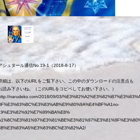
アシュタール通信No.19-1（2018-8-17）
詳細は、以下のURLをご覧下さい。この中のダウンロードの注意点も
お読み下さいね。（このURLをコピペしてお使い下さい。）
http://narudeko.com/2018/09/03/%E3%82%A2%E3%82%B7%E3%83
BF%E3%83%BC%E3%83%AB%E9%80%9A%E4%BF%A1no-
19%E3%82%92%E7%99%BA%E8%
A1%8C%E3%81%97%E3%81%BE%E3%81%97%E3%81%9F%E3%80
8B%E3%83%A5%E3%83%BC%E3%82%A2/