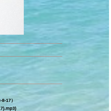
8-17）
).mp3)