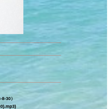
8-30）
).mp3)