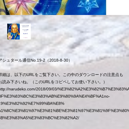
アシュタール通信No.19-2（2018-8-30）
詳細は、以下のURLをご覧下さい。この中のダウンロードの注意点も
お読み下さいね。（このURLをコピペしてお使い下さい。）
http://narudeko.com/2018/09/03/%E3%82%A2%E3%82%B7%E3%83
BF%E3%83%BC%E3%83%AB%E9%80%9A%E4%BF%A1no-
19%E3%82%92%E7%99%BA%E8%
A1%8C%E3%81%97%E3%81%BE%E3%81%97%E3%81%9F%E3%80
8B%E3%83%A5%E3%83%BC%E3%82%A2/