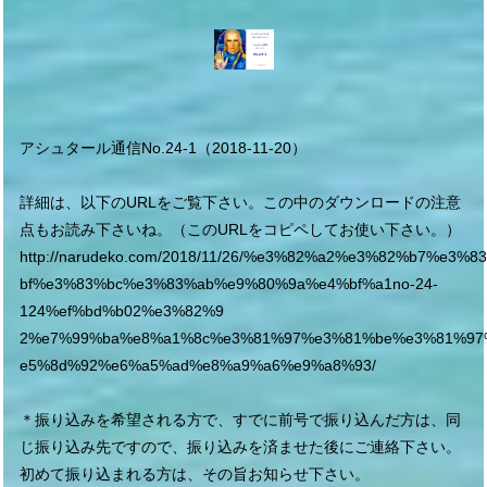
アシュタール通信No.24-1（2018-11-20）
詳細は、以下のURLをご覧下さい。この中のダウンロードの注意
点もお読み下さいね。（このURLをコピペしてお使い下さい。）
http://narudeko.com/2018/11/26/%e3%82%a2%e3%82%b7%e3%
bf%e3%83%bc%e3%83%ab%e9%80%9a%e4%bf%a1no-24-
124%ef%bd%b02%e3%82%9
2%e7%99%ba%e8%a1%8c%e3%81%97%e3%81%be%e3%81%97
e5%8d%92%e6%a5%ad%e8%a9%a6%e9%a8%93/
＊振り込みを希望される方で、すでに前号で振り込んだ方は、同
じ振り込み先ですので、振り込みを済ませた後にご連絡下さい。
初めて振り込まれる方は、その旨お知らせ下さい。